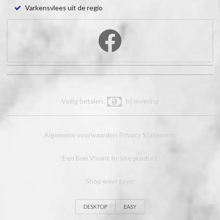
Varkensvlees uit de regio
Veilig betalen:
bij levering
Algemene voorwaarden
Privacy Statement
Een Bon Vivant In-site product
Shop weergave:
DESKTOP
EASY