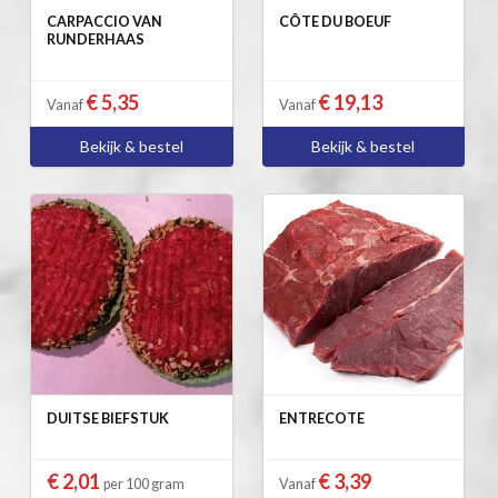
CARPACCIO VAN
CÔTE DU BOEUF
RUNDERHAAS
€ 5,35
€ 19,13
Vanaf
Vanaf
Bekijk & bestel
Bekijk & bestel
DUITSE BIEFSTUK
ENTRECOTE
€ 2,01
€ 3,39
per 100 gram
Vanaf