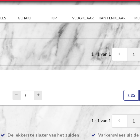
EES
GEHAKT
KIP
VLUG KLAAR
KANT EN KLAAR
ME
1 - 1 van 1
1
7.25
1 - 1 van 1
1
De lekkerste slager van het zuiden
Varkensvlees uit de 