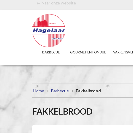
← Naar onze website
BARBECUE
GOURMET EN FONDUE
VARKENSVL
Home
Barbecue
Fakkelbrood
FAKKELBROOD