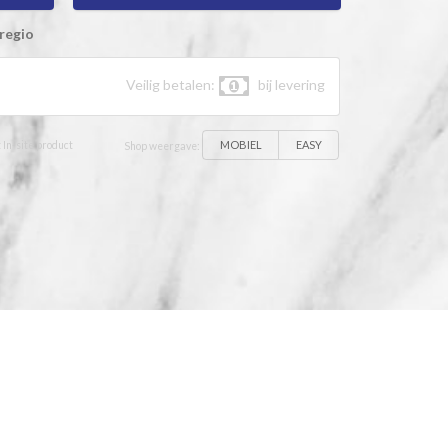
regio
Veilig betalen:
bij levering
MOBIEL
EASY
 In-site product
Shop weergave: