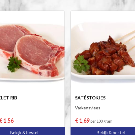
LET RIB
SATÉSTOKJES
Varkensvlees
€ 1,56
€ 1,69
per 100 gram
Bekijk & bestel
Bekijk & bestel