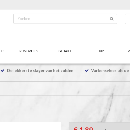
EES
RUNDVLEES
GEHAKT
KIP
V
De lekkerste slager van het zuiden
Varkensvlees uit de 
€ 1,89