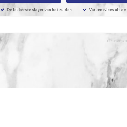
De lekkerste slager van het zuiden
Varkensvlees uit de 
Een Bon Vivant