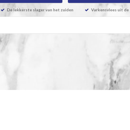
De lekkerste slager van het zuiden
Varkensvlees uit de 
Een Bon Vivant