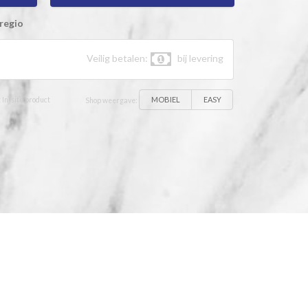
regio
Veilig betalen:
bij levering
MOBIEL
EASY
 In-site product
Shop weergave: