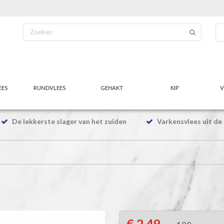
EES
RUNDVLEES
GEHAKT
KIP
V
De lekkerste slager van het zuiden
Varkensvlees uit de 
€ 2,49