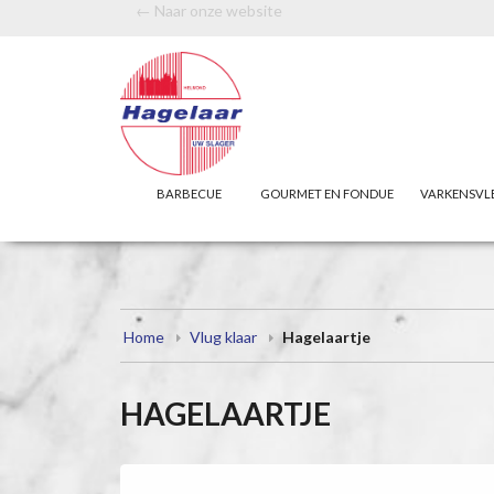
← Naar onze website
BARBECUE
GOURMET EN FONDUE
VARKENSVL
Home
Vlug klaar
Hagelaartje
HAGELAARTJE